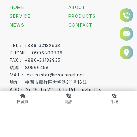
HOME
ABOUT
SERVICE
PRODUCTS
NEWS
CONTACT
+886-33132933
0906800898
+886-33132935
80566458
cst.master@msa.hinet.net
桃園市蘆竹區大福路211巷16號
No.16, Ln.211, Dafu Rd., Luzhu Dist.,
Taoyuan City 338022, Taiwan (R.O.C.)
回首頁
電話
手機
板對線連接器
排針與排母
桃園板對線連接器
蘆竹區板對線連接器
桃園排針與排母
Designed by
揚京快客
Copyright © 2026
隱私權政策
網站使用條款
..