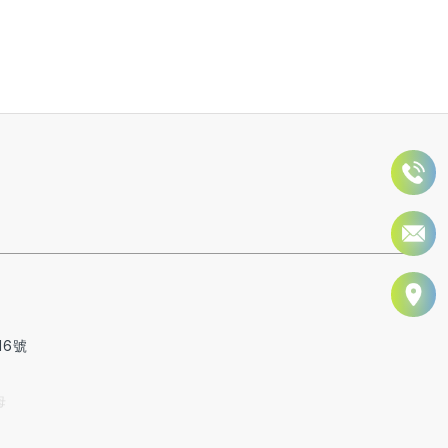
16號
母