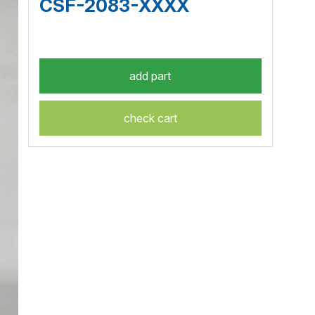
CSF-2083-XXXX
check cart