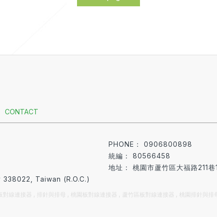
CONTACT
0906800898
80566458
桃園市蘆竹區大福路211巷
ty 338022, Taiwan (R.O.C.)
板對線連接器
排針與排母
桃園板對線連接器
蘆竹區板對線連接器
桃園排針與排