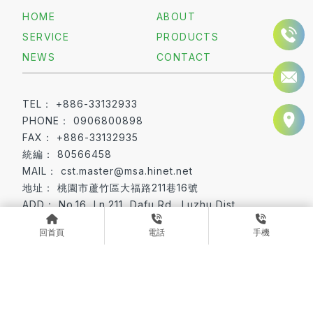
HOME
ABOUT
SERVICE
PRODUCTS
NEWS
CONTACT
+886-33132933
0906800898
+886-33132935
80566458
cst.master@msa.hinet.net
桃園市蘆竹區大福路211巷16號
No.16, Ln.211, Dafu Rd., Luzhu Dist.,
Taoyuan City 338022, Taiwan (R.O.C.)
回首頁
電話
手機
板對線連接器
排針與排母
桃園板對線連接器
蘆竹區板對線連接器
桃園排針與排母
Designed by
揚京快客
Copyright © 2026
隱私權政策
網站使用條款
..