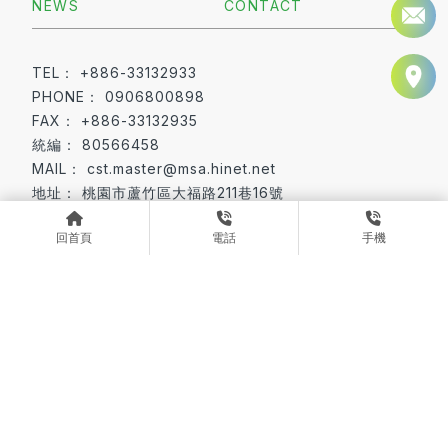
NEWS
CONTACT
+886-33132933
0906800898
+886-33132935
80566458
cst.master@msa.hinet.net
桃園市蘆竹區大福路211巷16號
No.16, Ln.211, Dafu Rd., Luzhu Dist.,
回首頁
電話
手機
Taoyuan City 338022, Taiwan (R.O.C.)
板對線連接器
排針與排母
桃園板對線連接器
蘆竹區板對線連接器
桃園排針與排母
Designed by
揚京快客
Copyright © 2026
隱私權政策
網站使用條款
..
累積人氣: 101808