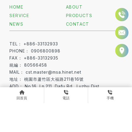
HOME
ABOUT
SERVICE
PRODUCTS
NEWS
CONTACT
+886-33132933
0906800898
+886-33132935
80566458
cst.master@msa.hinet.net
桃園市蘆竹區大福路211巷16號
No.16, Ln.211, Dafu Rd., Luzhu Dist.,
Taoyuan City 338022, Taiwan (R.O.C.)
回首頁
電話
手機
板對線連接器
排針與排母
桃園板對線連接器
蘆竹區板對線連接器
桃園排針與排母
Designed by
揚京快客
Copyright © 2026
隱私權政策
網站使用條款
..