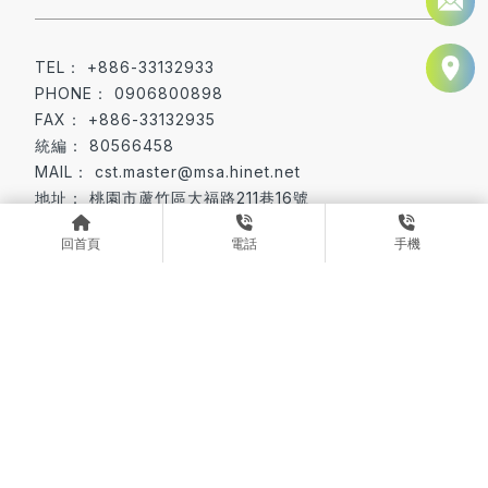
+886-33132933
0906800898
+886-33132935
80566458
cst.master@msa.hinet.net
桃園市蘆竹區大福路211巷16號
No.16, Ln.211, Dafu Rd., Luzhu Dist.,
回首頁
電話
手機
Taoyuan City 338022, Taiwan (R.O.C.)
板對線連接器
排針與排母
桃園板對線連接器
蘆竹區板對線連接器
桃園排針與排母
Designed by
揚京快客
Copyright © 2026
隱私權政策
網站使用條款
..
累積人氣: 101715